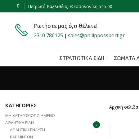
Πετρωτό Καλλιθέας, Θεσσαλονίκη 545 00
Ρωτήστε μας ό,τι θέλετε!
2310 786125
sales@philippossport.gr
|
ΣΤΡΑΤΙΩΤΙΚΆ ΕΊΔΗ
ΣΏΜΑΤΑ 
ΚΑΤΗΓΟΡΊΕΣ
Αρχική σελίδα
ΜΗ ΚΑΤΗΓΟΡΙΟΠΟΙΗΜΈΝΟ
ΑΘΛΗΤΙΚΆ ΕΊΔΗ
ΑΘΛΗΤΙΚΉ ΈΝΔΥΣΗ
BADMINTON