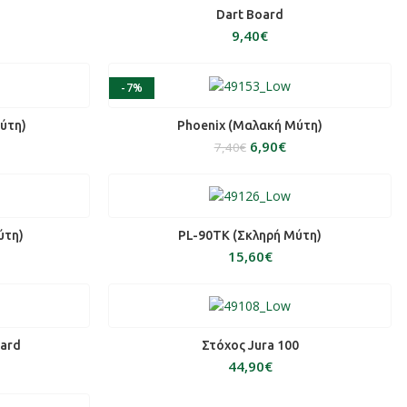
ΠΡΟΣΘΉΚΗ ΣΤΟ ΚΑΛΆΘΙ
Dart Board
€
-7%
ΆΘΙ
ΠΡΟΣΘΉΚΗ ΣΤΟ ΚΑΛΆΘΙ
ύτη)
Phoenix (Μαλακή Μύτη)
6,90
€
7,40
€
ΆΘΙ
ΠΡΟΣΘΉΚΗ ΣΤΟ ΚΑΛΆΘΙ
ύτη)
PL-90TK (Σκληρή Μύτη)
€
ΆΘΙ
ΠΡΟΣΘΉΚΗ ΣΤΟ ΚΑΛΆΘΙ
oard
Στόχος Jura 100
€