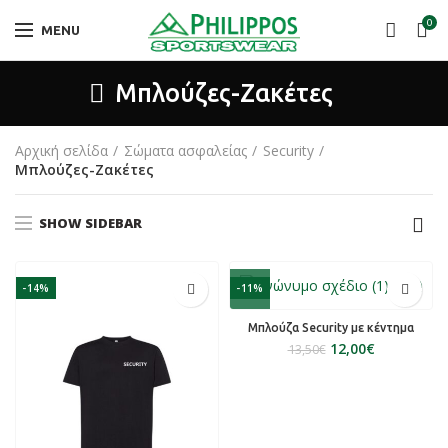
0
MENU
Μπλούζες-Ζακέτες
Αρχική σελίδα
Σώματα ασφαλείας
Security
Μπλούζες-Ζακέτες
SHOW SIDEBAR
-14%
-11%
Μπλούζα Security με κέντημα
12,00
€
13,50
€