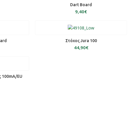
ΠΡΟΣΘΉΚΗ ΣΤΟ ΚΑΛΆΘΙ
Dart Board
€
ΆΘΙ
ΠΡΟΣΘΉΚΗ ΣΤΟ ΚΑΛΆΘΙ
oard
Στόχος Jura 100
€
ΆΘΙ
ς 100mA/EU