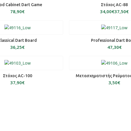
ΕΠΙΛΟΓΉ
ΕΠΙΛΟΓΉ
d Cabinet Dart Game
Στόχος AC-88
€
€
€
ΟΣΘΉΚΗ ΣΤΟ ΚΑΛΆΘΙ
ΠΡΟΣΘΉΚΗ ΣΤΟ ΚΑΛ
lassical Dart Board
Professional Dart B
€
€
ΟΣΘΉΚΗ ΣΤΟ ΚΑΛΆΘΙ
ΠΡΟΣΘΉΚΗ ΣΤΟ ΚΑΛ
Στόχος AC-100
Μετασχηματιστής Ρεύματο
€
€