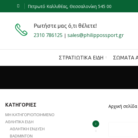
Πετρωτό Καλλιθέας, Θεσσαλονίκη 545 00
Ρωτήστε μας ό,τι θέλετε!
2310 786125
sales@philippossport.gr
|
ΣΤΡΑΤΙΩΤΙΚΆ ΕΊΔΗ
ΣΏΜΑΤΑ 
ΚΑΤΗΓΟΡΊΕΣ
Αρχική σελίδα
ΜΗ ΚΑΤΗΓΟΡΙΟΠΟΙΗΜΈΝΟ
ΑΘΛΗΤΙΚΆ ΕΊΔΗ
ΑΘΛΗΤΙΚΉ ΈΝΔΥΣΗ
BADMINTON