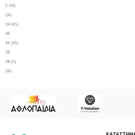
GR.Camo
5-XXL
Khaki
2XL
Maroon Red - 74
34 (XS)
Midnight Blue
36
Raf Blue
36 (XS)
RAF Blue - 5RF
38
RAL 7013 - 06E
38 (S)
RAL7013 mix - 74
3XL
Ranger Green
40
Sage Grey
40 (S)
Terra Brown
42
BLAK-01
42 (M)
Blue
44
Camo Green
44 (M)
Cinder Grey
ΚΑΤΑΣΤΗΜ