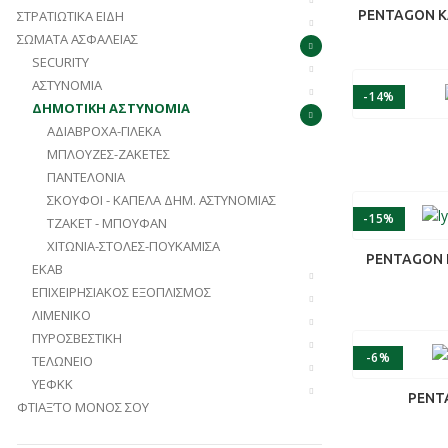
ΣΤΡΑΤΙΩΤΙΚΆ ΕΊΔΗ
PENTAGON ΚΑ
ΣΏΜΑΤΑ ΑΣΦΑΛΕΊΑΣ
SECURITY
ΑΣΤΥΝΟΜΊΑ
-14%
ΔΗΜΟΤΙΚΉ ΑΣΤΥΝΟΜΊΑ
ΑΔΙΆΒΡΟΧΑ-ΓΙΛΈΚΑ
ΜΠΛΟΎΖΕΣ-ΖΑΚΈΤΕΣ
ΠΑΝΤΕΛΌΝΙΑ
ΣΚΟΎΦΟΙ - ΚΑΠΈΛΑ ΔΗΜ. ΑΣΤΥΝΟΜΊΑΣ
-15%
ΤΖΆΚΕΤ - ΜΠΟΥΦΆΝ
ΧΙΤΏΝΙΑ-ΣΤΟΛΈΣ-ΠΟΥΚΆΜΙΣΑ
PENTAGON Π
ΕΚΑΒ
ΕΠΙΧΕΙΡΗΣΙΑΚΌΣ ΕΞΟΠΛΙΣΜΌΣ
ΛΙΜΕΝΙΚΌ
ΠΥΡΟΣΒΕΣΤΙΚΉ
-6%
ΤΕΛΩΝΕΊΟ
ΥΕΦΚΚ
PENT
ΦΤΙΆΞ’ΤΟ ΜΌΝΟΣ ΣΟΥ