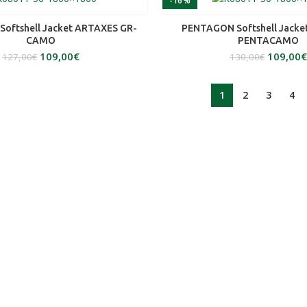
-16%
ΕΠΙΛΟΓΉ
ΕΠΙΛΟΓΉ
oftshell Jacket ARTAXES GR-
PENTAGON Softshell Jack
CAMO
PENTACAMO
109,00
€
109,00
€
127,00
€
130,00
€
1
2
3
4