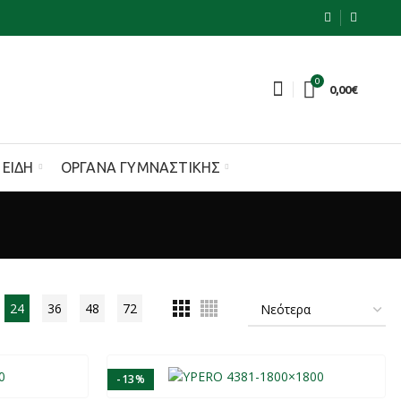
0
0,00
€
 ΕΊΔΗ
ΌΡΓΑΝΑ ΓΥΜΝΑΣΤΙΚΉΣ
24
36
48
72
-13%