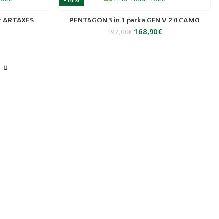
-14%
ΕΠΙΛΟΓΉ
et ARTAXES
PENTAGON 3 in 1 parka GEN V 2.0 CAMO
168,90
€
197,00
€