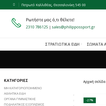
Πετρωτό Καλλιθέας, Θεσσαλονίκη 545 00
Ρωτήστε μας ό,τι θέλετε!
2310 786125
sales@philippossport.gr
|
ΣΤΡΑΤΙΩΤΙΚΆ ΕΊΔΗ
ΣΏΜΑΤΑ 
ΚΑΤΗΓΟΡΊΕΣ
Αρχική σελίδα
ΜΗ ΚΑΤΗΓΟΡΙΟΠΟΙΗΜΈΝΟ
ΑΘΛΗΤΙΚΆ ΕΊΔΗ
ΌΡΓΑΝΑ ΓΥΜΝΑΣΤΙΚΉΣ
-27%
ΠΟΔΗΛΑΤΙΚΌΣ ΕΞΟΠΛΙΣΜΌΣ