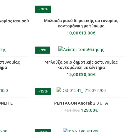
-20%
ΕΠΙΛΟΓΉ
Μπλούζα μακό δημοτικής αστυνομίας
νομίας ισχυρού
κοντομάνικη με τύπωμα
€
€
-9%
ΕΠΙΛΟΓΉ
στυνομίας
Μπλούζα polo δημοτικής αστυνομίας
τημα
κοντομάνικη με κέντημα
€
€
-15%
ΕΠΙΛΟΓΉ
ONLITE
PENTAGON Anorak 2.0 UTA
129,00
€
151,00
€