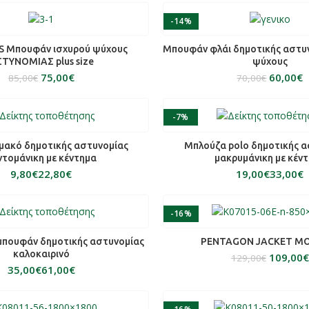
-14%
ΕΠΙΛΟΓΉ
ΕΠΙΛΟΓΉ
S Μπουφάν ισχυρού ψύχους
Μπουφάν φλάι δημοτικής αστυ
ΤΥΝΟΜΙΑΣ plus size
ψύχους
75,00
€
60,00
€
85,00
€
70,00
€
-7%
ΕΠΙΛΟΓΉ
ΕΠΙΛΟΓΉ
μακό δημοτικής αστυνομίας
Μπλούζα polo δημοτικής α
ντομάνικη με κέντημα
μακρυμάνικη με κέν
€
€
€
€
-16%
ΕΠΙΛΟΓΉ
ΕΠΙΛΟΓΉ
 μπουφάν δημοτικής αστυνομίας
PENTAGON JACKET M
καλοκαιρινό
109,00
€
129,00
€
€
€