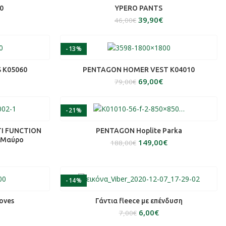
ΕΠΙΛΟΓΉ
0
YPERO PANTS
39,90
€
46,00
€
-13%
ΕΠΙΛΟΓΉ
S K05060
PENTAGON HOMER VEST K04010
69,00
€
79,00
€
-21%
ΆΘΙ
ΕΠΙΛΟΓΉ
TI FUNCTION
PENTAGON Hoplite Parka
 Mαύρο
149,00
€
188,00
€
-14%
ΤΕΡΑ
ΕΠΙΛΟΓΉ
oves
Γάντια fleece με επένδυση
6,00
€
7,00
€