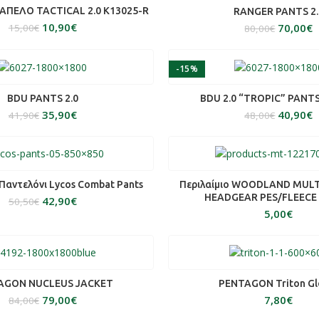
ΕΠΙΛΟΓΉ
ΠΕΛΟ TACTICAL 2.0 K13025-R
ΕΠΙΛΟΓΉ
RANGER PANTS 2.
10,90
€
70,00
€
15,00
€
80,00
€
-15%
ΕΠΙΛΟΓΉ
ΕΠΙΛΟΓΉ
BDU PANTS 2.0
BDU 2.0 “TROPIC” PANT
35,90
€
40,90
€
41,90
€
48,00
€
ΕΠΙΛΟΓΉ
ΠΡΟΣΘΉΚΗ ΣΤΟ ΚΑΛ
αντελόνι Lycos Combat Pants
Περιλαίμιο WOODLAND MUL
HEADGEAR PES/FLEECE
42,90
€
50,50
€
€
ΕΠΙΛΟΓΉ
ΔΙΑΒΆΣΤΕ ΠΕΡΙΣΣΌ
AGON NUCLEUS JACKET
PENTAGON Triton Gl
79,00
€
€
84,00
€