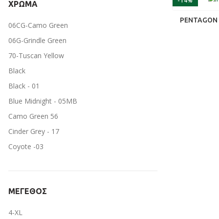
-14%
ΧΡΏΜΑ
PENTAGON S
06CG-Camo Green
06G-Grindle Green
70-Tuscan Yellow
Black
Black - 01
Blue Midnight - 05MB
Camo Green 56
Cinder Grey - 17
Coyote -03
Coyote mix -71
DE.Camo
ΜΕΓΈΘΟΣ
Forest Night Green
Forest Night Green - 86
4-XL