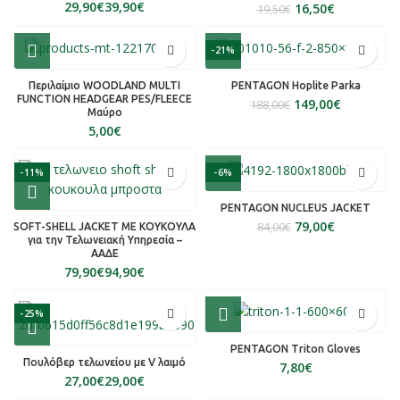
€
€
16,50
€
19,50
€
-21%
Περιλαίμιο WOODLAND MULTI
PENTAGON Hoplite Parka
FUNCTION HEADGEAR PES/FLEECE
149,00
€
188,00
€
Mαύρο
€
-11%
-6%
PENTAGON NUCLEUS JACKET
79,00
€
84,00
€
SOFT-SHELL JACKET ΜΕ ΚΟΥΚΟΥΛΑ
για την Τελωνειακή Υπηρεσία –
ΑΑΔΕ
€
€
-25%
PENTAGON Triton Gloves
Πουλόβερ τελωνείου με V λαιμό
€
€
€