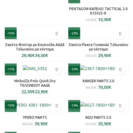
PENTAGON ΚΑΠΕΛΟ TACTICAL 2.0
K13025-R
10,90
€
15,00
€
-15%
-22%
Ζακέτα Φούτερ με Κουκούλα ΑΑΔΕ
Ζακέτα Fleece Γυναικεία Tελωνείου
Tελωνείου με κέντημα
με κέντημα
€
€
29,90
€
38,50
€
-11%
-13%
Μπλούζα Polo Quick Dry
RANGER PANTS 2.0
ΤΕΛΩΝΕΙΟΥ ΑΑΔΕ
70,00
€
80,00
€
€
€
-13%
-14%
YPERO PANTS
BDU PANTS 2.0
39,90
€
35,90
€
46,00
€
41,90
€