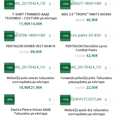
-12%
-15%
T-SHIRT ΓΥΝΑΙΚΕΙΟ ΑΑΔΕ
BDU 2.0 “TROPIC” PANTS K05060
ΤΕΛΩΝΕΙΟ – COSTUMS με κέντημα
40,90
€
48,00
€
€
€
-13%
-15%
PENTAGON HOMER VEST K04010
PENTAGON Παντελόνι Lycos
Combat Pants
69,00
€
79,00
€
42,90
€
50,50
€
-16%
-10%
Μπλούζα polo unisex τελωνείου
Γυναικεία μπλούζα polo Τελωνείου
κοντομάνικη με κέντημα
μακρυμάνικη με κέντημα
€
€
22,00
€
24,50
€
-26%
-15%
Ζακέτα Fleece Unisex ΑΑΔΕ
Μπλούζα quick-dry τελωνείου
Tελωνείου με κέντημα
κοντομάνικη με κέντημα