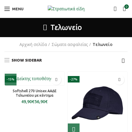
0
MENU
Τελωνείο
Αρχική σελίδα
Σώματα ασφαλείας
Τελωνείο
SHOW SIDEBAR
-15%
-27%
Softshell 270 Unisex ΑΑΔΕ
Tελωνείου με κέντημα
€
€