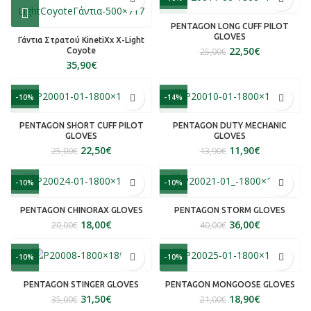
SOLD OUT
PENTAGON LONG CUFF PILOT
GLOVES
Γάντια Στρατού KinetiXx X-Light
22,50
€
25,00
€
Coyote
€
-10%
-14%
SOLD OUT
SOLD OUT
PENTAGON SHORT CUFF PILOT
PENTAGON DUTY MECHANIC
GLOVES
GLOVES
22,50
€
11,90
€
25,00
€
13,90
€
-10%
-10%
SOLD OUT
SOLD OUT
PENTAGON CHINORAX GLOVES
PENTAGON STORM GLOVES
18,00
€
36,00
€
20,00
€
40,00
€
-10%
-10%
PENTAGON STINGER GLOVES
PENTAGON MONGOOSE GLOVES
31,50
€
18,90
€
35,00
€
21,00
€