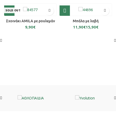
SOLD OUT
Σχοινάκι AMILA με ρουλεμάν
Μπάλα με λαβή
€
€
€