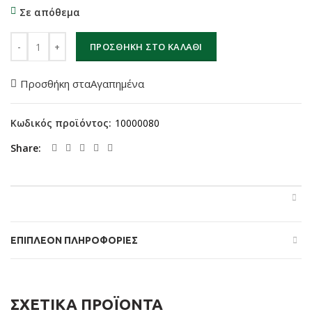
Σε απόθεμα
AUTHOR ΠΟΛΥΕΡΓΑΛΕΙΟ AHT Expert 19 (red/silver) ποσότητα
ΠΡΟΣΘΉΚΗ ΣΤΟ ΚΑΛΆΘΙ
Προσθήκη σταΑγαπημένα
Κωδικός προϊόντος:
10000080
Share
ΕΠΙΠΛΈΟΝ ΠΛΗΡΟΦΟΡΊΕΣ
ΣΧΕΤΙΚΆ ΠΡΟΪΌΝΤΑ