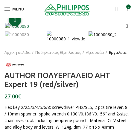
0
MENU
Click to enlarge
Αρχική σελίδα
Ποδηλατικός Εξοπλισμός
Αξεσουάρ
Εργαλεία
AUTHOR ΠΟΛΥΕΡΓΑΛΕΙΟ AHT
Expert 19 (red/silver)
€
Hex key 2/2.5/3/4/5/6/8; screwdriver PH2/SL5, 2 pcs tire lever, 8
/ 10mm spanner, spoke wrench 0.130″/0.136″/0.156″ and 2-size,
chain rivet tool. Including neoprene pounch. Material: Cr-V steel
and alloy body and levers. W. 124g, dim. 77 x 15 x 40mm