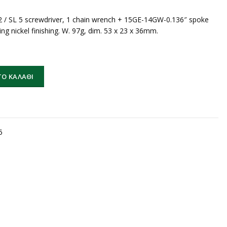
 / SL 5 screwdriver, 1 chain wrench + 15GE-14GW-0.136″ spoke
ng nickel finishing. W. 97g, dim. 53 x 23 x 36mm.
Box 10 (black/silver) ποσότητα
Ο ΚΑΛΆΘΙ
5