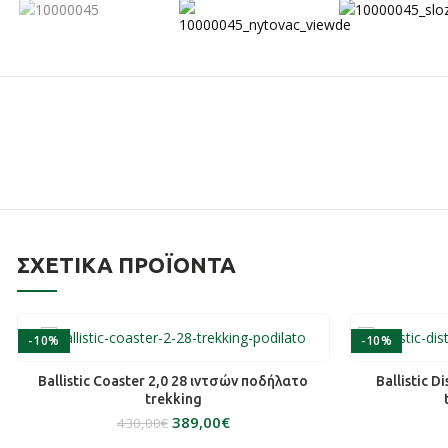
ΣΧΕΤΙΚΆ ΠΡΟΪΌΝΤΑ
-10%
-10%
ΕΠΙΛΟΓΉ
Ballistic Coaster 2,0 28 ιντσών ποδήλατο
Ballistic 
trekking
389,00
€
430,00
€