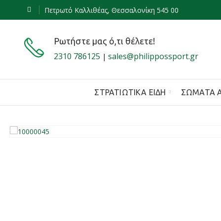
Πετρωτό Καλλιθέας, Θεσσαλονίκη 545 00
Ρωτήστε μας ό,τι θέλετε!
2310 786125
sales@philippossport.gr
|
ΣΤΡΑΤΙΩΤΙΚΆ ΕΊΔΗ
ΣΏΜΑΤΑ 