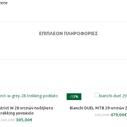
ΕΠΙΠΛΈΟΝ ΠΛΗΡΟΦΟΡΊΕΣ
-13%
SOLD OUT
ΕΠΙΛΟΓΉ
ΕΠΙΛΟΓΉ
District W 28 ιντσών ποδήλατο
Bianchi DUEL MTB 29 ιντσών 
trekking γυναικείο
479,00
€
549,00
€
305,00
€
340,00
€