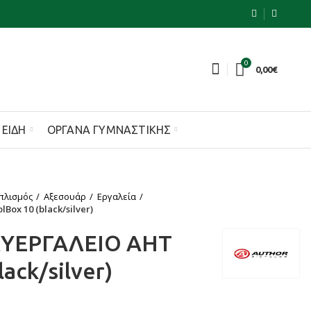
0
0,00
€
 ΕΊΔΗ
ΌΡΓΑΝΑ ΓΥΜΝΑΣΤΙΚΉΣ
πλισμός
Αξεσουάρ
Εργαλεία
ox 10 (black/silver)
ΥΕΡΓΑΛΕΙΟ AHT
ack/silver)