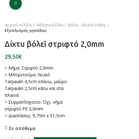
Click to enlarge
Αρχική σελίδα
Αθλητικά Είδη
Βόλεϊ - Beach Volley
Εξοπλισμός γηπέδου
Δίχτυ βόλεϊ στριφτό 2,0mm
€
> Νήμα: Στριφτό 2,0mm
> Μπορντούρα: Λευκό
Tarpaulin 4,5cm επάνω, μαύρο
Tarpaulin 2,5cm κάτω και στα
πλαϊνά
> Συρµατόσχοινο: Όχι, νήμα
στριφτό PE 3,0mm
> Διαστάσεις: 9,75m x 91,5cm
Σε απόθεμα