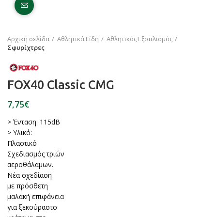
Click to enlarge
Αρχική σελίδα
Αθλητικά Είδη
Αθλητικός Εξοπλισμός
Σφυρίχτρες
FOX40 Classic CMG
€
> Ένταση: 115dB
> Υλικό:
Πλαστικό
Σχεδιασμός τριών
αεροθάλαμων.
Νέα σχεδίαση
με πρόσθετη
μαλακή επιφάνεια
για ξεκούραστο