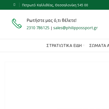
Πετρωτό Καλλιθέας, Θεσσαλονίκη 545 00
Ρωτήστε μας ό,τι θέλετε!
2310 786125
sales@philippossport.gr
|
ΣΤΡΑΤΙΩΤΙΚΆ ΕΊΔΗ
ΣΏΜΑΤΑ 