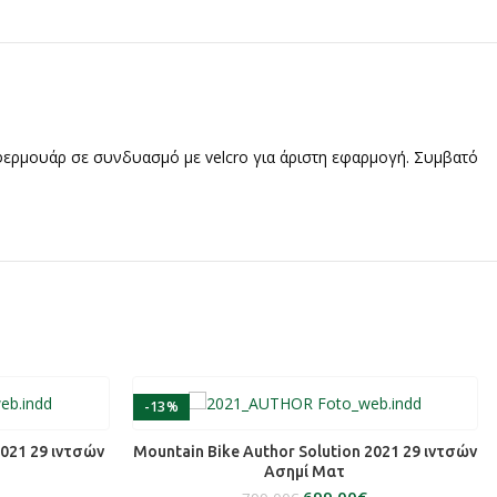
ερμουάρ σε συνδυασμό με velcro για άριστη εφαρμογή. Συμβατό
-13%
ΕΠΙΛΟΓΉ
2021 29 ιντσών
Mountain Bike Author Solution 2021 29 ιντσών
Ασημί Ματ