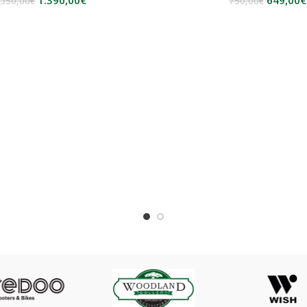
1.390,00
€
649,00
€
.350,00
€
750,00
€