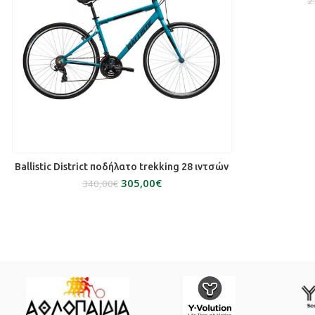
2
ΕΠΙΛΟΓΉ
Ballistic District ποδήλατο trekking 28 ιντσών
305,00
€
340,00
€