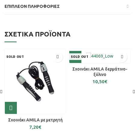
ΕΠΙΠΛΈΟΝ ΠΛΗΡΟΦΟΡΊΕΣ
ΣΧΕΤΙΚΆ ΠΡΟΪΌΝΤΑ
SOLD OUT
SOLD OUT
Σχοινάκι AMILA δερμάτινο-
ξύλινο
€
Σχοινάκι AMILA με μετρητή
€