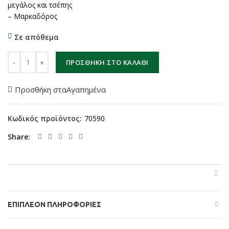
μεγάλος και τσέπης
– Μαρκαδόρος
Σε απόθεμα
Ντοσιέ με 2 ταμπλό handball (28×38cm) ποσότητα
ΠΡΟΣΘΉΚΗ ΣΤΟ ΚΑΛΆΘΙ
Προσθήκη σταΑγαπημένα
Κωδικός προϊόντος:
70590
Share
ΕΠΙΠΛΈΟΝ ΠΛΗΡΟΦΟΡΊΕΣ