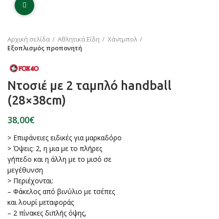
Click to enlarge
Αρχική σελίδα
Αθλητικά Είδη
Χάντμπολ
Εξοπλισμός προπονητή
Ντοσιέ με 2 ταμπλό handball
(28×38cm)
€
> Επιφάνειες ειδικές για μαρκαδόρο
> Όψεις: 2, η μια με το πλήρες
γήπεδο και η άλλη με το μισό σε
μεγέθυνση
> Περιέχονται:
– Φάκελος από βινύλιο με τσέπες
και λουρί μεταφοράς
– 2 πίνακες διπλής όψης,