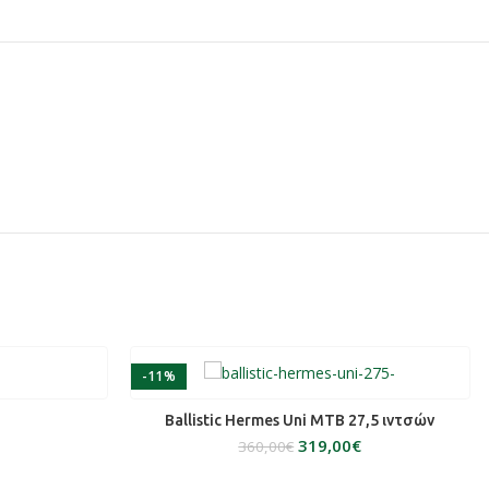
-11%
ΆΘΙ
ΕΠΙΛΟΓΉ
Ballistic Hermes Uni MTB 27,5 ιντσών
319,00
€
360,00
€