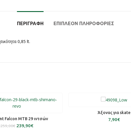
ΠΕΡΙΓΡΑΦΉ
ΕΠΙΠΛΈΟΝ ΠΛΗΡΟΦΟΡΊΕΣ
κότητα 0,85 lt.
ΠΡΟΣΘΉΚΗ ΣΤΟ ΚΑΛ
Άξονας για skate
ΕΠΙΛΟΓΉ
nt Falcon MTB 29 ιντσών
€
239,90
€
259,00
€