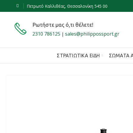
Πετρωτό Καλλιθέας, Θεσσαλονίκη 545 00
Ρωτήστε μας ό,τι θέλετε!
2310 786125
sales@philippossport.gr
|
ΣΤΡΑΤΙΩΤΙΚΆ ΕΊΔΗ
ΣΏΜΑΤΑ 