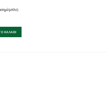
ασημί/μπλε)
(ασημί/μπλε) ποσότητα
Ο ΚΑΛΆΘΙ