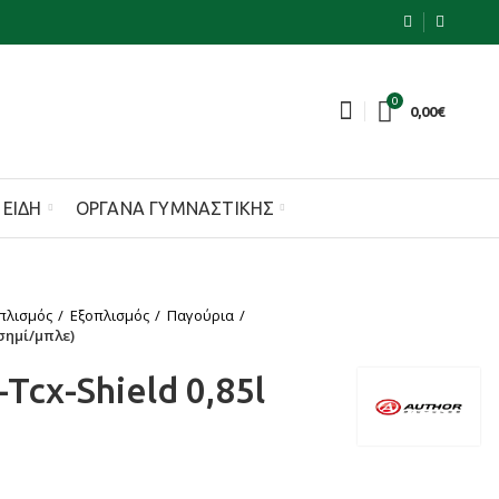
0
0,00
€
 ΕΊΔΗ
ΌΡΓΑΝΑ ΓΥΜΝΑΣΤΙΚΉΣ
πλισμός
Εξοπλισμός
Παγούρια
σημί/μπλε)
cx-Shield 0,85l