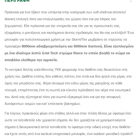
ΠΕΡΙΓΡΑΦΉ
Πρόκειται για ένα τζάκετ που υπάγεται στην κατηγορία των soft shell και αποτελεί
ιδανική επιλογή τόσο για επαγγελματίες του χώρου όσο και για λάτρεις του
ξεχωριστού. Είτε πρόκειται για την υπηρεσία σας είτε για τις προσωπικές σας
εξορμήσεις ο μοντέρνος και ταυτόχρονα άνετος σχεδιασμός του θα σας εκπλήξει!! Ένα
μπουφάν για πολυλειτουργική χρήση με την Storm/Tex μεμβράνη σε στρώσεις να
προσφέρει
8000mm αδιαβροχοποίηση και 5000mm διαπνοή.
Είναι εξοπλισμένο
με ένα ιδιαίτερα λεπτό Grid-Tech στρώμα fleece το οποίο βοηθά το σώμα να
αποβάλει ελεύθερα την υγρασία.
Το κεντρικό διπλής κατεύθυνσης YKK φερμουάρ που διαθέτει σας διευκολύνει στη
χρήση του. Διαθέτει επίσης δύο κάθετες τσέπες στο πλάι και δύο ψηλά στα χέρια, στο
ύψος του μπράτσου σας. Φέρει άνοιγμα στο κάτω μέρος της μασχάλης σε κάθε
πλευρά, επιτρέποντας έτσι τη σωστή και εύκολη πρόσβαση του αέρα στο εσωτερικό
του. Αυτό σας εξυπηρετεί τόσο για σωστό εξαερισμό όσο και για την αποφυγή
δυσάρεστων οσμών και κατ’ επέκτασιν βακτηρίων.
Για λόγους πρακτικούς φέρει στο στήθος αλλά και στην πλάτη θέσεις με ύφασμα έτσι
ώστε να τοποθετείτε εάν χρειαστεί σήματα. Αν δεν χρειάζεται να χρησιμοποιήσετε
σήματα ή διευκρινιστικά απλά τοποθετείτε το ύφασμα στην ειδική εσοχή που διαθέτει
και έχετε εκτός από ένα tactical υπηρεσιακό μπουφάν, ένα outdoor μοναδικό προϊόν!!