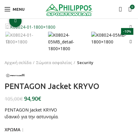
0
MENU
Click to enlarge
-10%
Αρχική σελίδα
Σώματα ασφαλείας
Security
PENTAGON Jacket KRYVO
94,90
€
105,00
€
PENTAGON Jacket KRYVO
ιδανικό για την αστυνομία.
ΧΡΩΜΑ