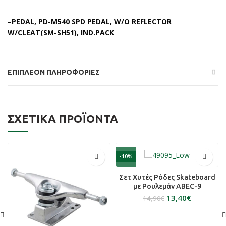
–
PEDAL, PD-M540 SPD PEDAL, W/O REFLECTOR
W/CLEAT(SM-SH51), IND.PACK
ΕΠΙΠΛΈΟΝ ΠΛΗΡΟΦΟΡΊΕΣ
ΣΧΕΤΙΚΆ ΠΡΟΪΌΝΤΑ
-10%
Σετ Χυτές Ρόδες Skateboard
με Ρουλεμάν ABEC-9
13,40
€
14,90
€