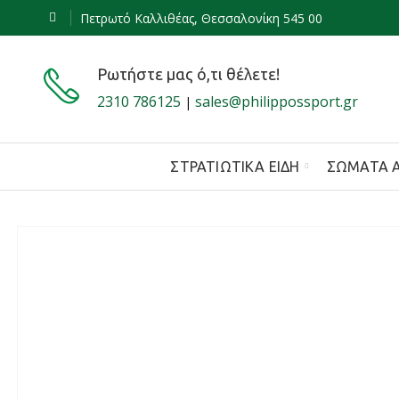
Πετρωτό Καλλιθέας, Θεσσαλονίκη 545 00
Ρωτήστε μας ό,τι θέλετε!
2310 786125
sales@philippossport.gr
|
ΣΤΡΑΤΙΩΤΙΚΆ ΕΊΔΗ
ΣΏΜΑΤΑ 