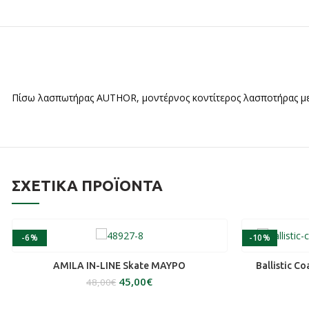
Πίσω λασπωτήρας AUTHOR, μοντέρνος κοντίτερος λασποτήρας με
ΣΧΕΤΙΚΆ ΠΡΟΪΌΝΤΑ
-6%
-10%
ΕΠΙΛΟΓΉ
AMILA IN-LINE Skate ΜΑΥΡΟ
Ballistic C
45,00
€
48,00
€