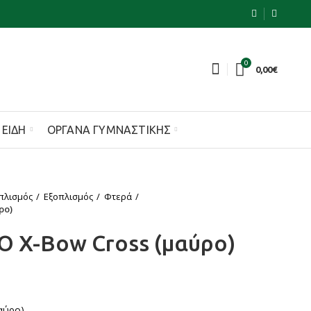
0
0,00
€
 ΕΊΔΗ
ΌΡΓΑΝΑ ΓΥΜΝΑΣΤΙΚΉΣ
πλισμός
Εξοπλισμός
Φτερά
ρο)
 X-Bow Cross (μαύρο)
αύρο)