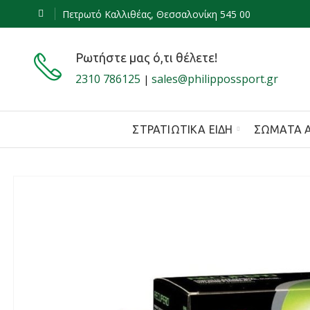
Πετρωτό Καλλιθέας, Θεσσαλονίκη 545 00
Ρωτήστε μας ό,τι θέλετε!
2310 786125
sales@philippossport.gr
|
ΣΤΡΑΤΙΩΤΙΚΆ ΕΊΔΗ
ΣΏΜΑΤΑ 