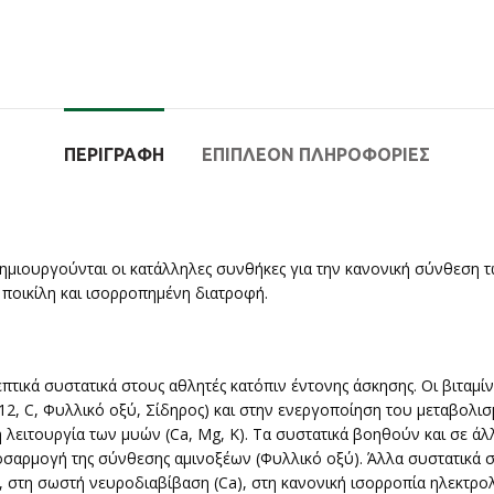
ΠΕΡΙΓΡΑΦΉ
ΕΠΙΠΛΈΟΝ ΠΛΗΡΟΦΟΡΊΕΣ
ημιουργούνται οι κατάλληλες συνθήκες για την κανονική σύνθεση τω
η ποικίλη και ισορροπημένη διατροφή.
πτικά συστατικά στους αθλητές κατόπιν έντονης άσκησης. Οι βιταμί
 Β12, C, Φυλλικό οξύ, Σίδηρος) και στην ενεργοποίηση του μεταβολισμ
η λειτουργία των μυών (Ca, Mg, K). Τα συστατικά βοηθούν και σε ά
 προσαρμογή της σύνθεσης αμινοξέων (Φυλλικό οξύ). Άλλα συστατι
), στη σωστή νευροδιαβίβαση (Ca), στη κανονική ισορροπία ηλεκτρ