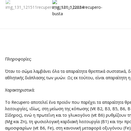
Πληροφορίες:
Όταν το σώμα λαμβάνει όλα τα απαραίτητα θρεπτικά συστατικά, δ
αθλητικής διάπλασης των μυών. Ως εκ τούτου, είναι απαραίτητη 
Χαρακτηριστικά:
Το Recupero αποτελεί ένα προϊόν που παρέχει τα απαραίτητα θρε
λειτουργίες, ιδίως, στη μείωση της κόπωσης (Vit B2, B3, B5, B6,
Σίδηρος), ενώ η πρωτεΐνη και το γλυκογόνο (vit B6) ρυθμίζουν τ
(Mg και Zn), τη φυσιολογική καρδιακή λειτουργία (Β1) και την
αιμοσφαιρίων (vit B6, Fe), στη κανονική μεταφορά οξυγόνου (Fe