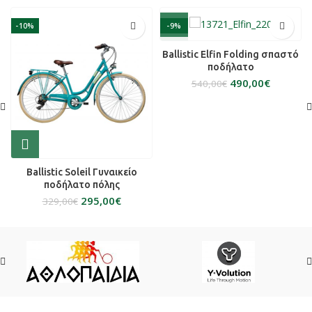
-10%
-9%
SOLD OUT
Ballistic Elfin Folding σπαστό
ποδήλατο
490,00
€
540,00
€
Ballistic Soleil Γυναικείο
ποδήλατο πόλης
295,00
€
329,00
€