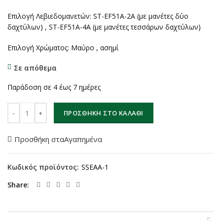
Επιλογή Λεβιεδομανετών: ST-EF51A-2A (με μανέτες δύο
δαχτύλων) , ST-EF51A-4A (με μανέτες τεσσάρων δαχτύλων)
Επιλογή Χρώματος: Μαύρο , ασημί
Σε απόθεμα
Παράδοση σε 4 έως 7 ημέρες
Shimano Λεβιεδομανέτες ST-EF51A-2A/4A , 3x7 ταχυτήτων ποσότ
ΠΡΟΣΘΉΚΗ ΣΤΟ ΚΑΛΆΘΙ
Προσθήκη σταΑγαπημένα
Κωδικός προϊόντος:
SSEAA-1
Share