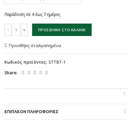
Παράδοση σε 4 έως 7 ημέρες
Shimano Tourney TX Μηχανικό Δισκόφρενο BR-TX805 ποσότητα
ΠΡΟΣΘΉΚΗ ΣΤΟ ΚΑΛΆΘΙ
Προσθήκη σταΑγαπημένα
Κωδικός προϊόντος:
STTBT-1
Share
ΕΠΙΠΛΈΟΝ ΠΛΗΡΟΦΟΡΊΕΣ