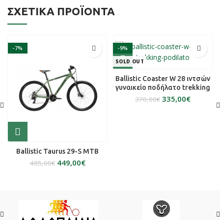
ΣΧΕΤΙΚΆ ΠΡΟΪΌΝΤΑ
-7%
-9%
SOLD OUT
Ballistic Coaster W 28 ιντσών
γυναικείο ποδήλατο trekking
335,00
€
370,00
€
Ballistic Taurus 29-S MTB
449,00
€
485,00
€