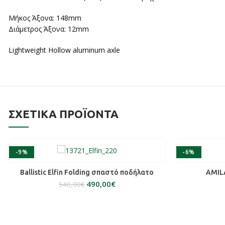
Μήκος Άξονα: 148mm
Διάμετρος Άξονα: 12mm
Lightweight Hollow aluminum axle
ΣΧΕΤΙΚΆ ΠΡΟΪΌΝΤΑ
-9%
-6%
SOLD OUT
ΔΙΑΒΆΣΤΕ ΠΕΡΙΣΣΌΤΕΡΑ
Ballistic Elfin Folding σπαστό ποδήλατο
AMIL
490,00
€
540,00
€