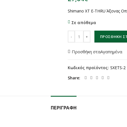
Shimano XT E-THRU Άξονας Οπ
Σε απόθεμα
Shimano XT E-THRU Άξονας Οπ
ΠΡΟΣΘΉΚΗ ΣΤ
Προσθήκη σταΑγαπημένα
Κωδικός προϊόντος:
SXETS-2
Share
ΠΕΡΙΓΡΑΦΉ