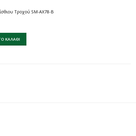
ίσθιου Τροχού SM-AX78-B
ίσθιου Τροχού SM-AX78-B ποσότητα
Ο ΚΑΛΆΘΙ