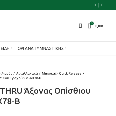
0
0,00
€
 ΕΊΔΗ
ΌΡΓΑΝΑ ΓΥΜΝΑΣΤΙΚΉΣ
πλισμός
Ανταλλακτικά
Μπλοκάζ - Quick Release
σθιου Τροχού SM-AX78-B
-THRU Άξονας Οπίσθιου
X78-B