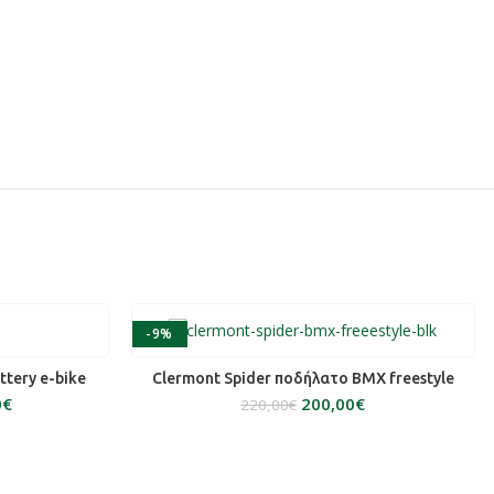
-9%
SOLD OUT
ΆΘΙ
ΔΙΑΒΆΣΤΕ ΠΕΡΙΣΣΌΤΕΡΑ
attery e-bike
Clermont Spider ποδήλατο BMX freestyle
0
€
200,00
€
220,00
€