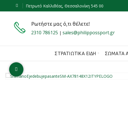
Πετρωτό Καλλιθέας, Θεσσαλονίκη 545 00
Ρωτήστε μας ό,τι θέλετε!
2310 786125
sales@philippossport.gr
|
ΣΤΡΑΤΙΩΤΙΚΆ ΕΊΔΗ
ΣΏΜΑΤΑ 
Click to enlarge