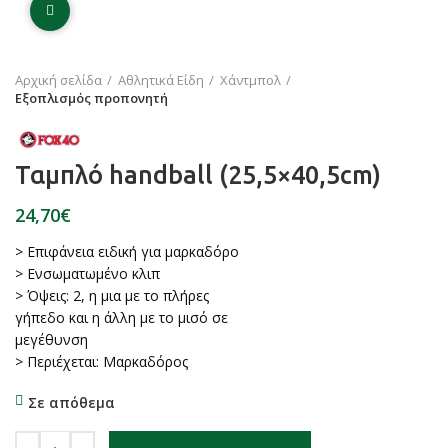
Click to enlarge
Αρχική σελίδα
Αθλητικά Είδη
Χάντμπολ
Εξοπλισμός προπονητή
Ταμπλό handball (25,5×40,5cm)
€
> Επιφάνεια ειδική για μαρκαδόρο
> Ενσωματωμένο κλιπ
> Όψεις: 2, η μια με το πλήρες
γήπεδο και η άλλη με το μισό σε
μεγέθυνση
> Περιέχεται: Μαρκαδόρος
Σε απόθεμα
Ταμπλό handball (25,5×40,5cm) ποσότητα