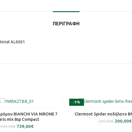
ΠΕΡΙΓΡΑΦΉ
terial AL6061
-9%
SOLD OUT
ΑΒΆΣΤΕ ΠΕΡΙΣΣΌΤΕΡΑ
ΔΙΑΒΆΣΤΕ ΠΕΡΙΣΣΌΤ
ρόμου BIANCHI VIA NIRONE 7
Clermont Spider ποδήλατο BM
aris mix 8sp Compact
200,00
€
220,00
€
739,00
€
949,00
€