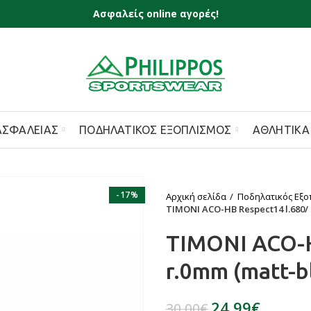
Ασφαλείς online αγορές!
ΑΣΦΑΛΕΊΑΣ
ΠΟΔΗΛΑΤΙΚΌΣ ΕΞΟΠΛΙΣΜΌΣ
ΑΘΛΗΤΙΚΆ
-17%
Αρχική σελίδα
Ποδηλατικός Εξο
ΤΙΜΟΝΙ ACO-HB Respect14 l.680/ 
ΤΙΜΟΝΙ ACO-H
r.0mm (matt-b
24,99
€
30,00
€