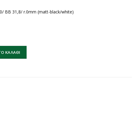
/ BB 31,8/ r.0mm (matt-black/white)
/ BB 31,8/ r.0mm (matt-black/white) ποσότητα
Ο ΚΑΛΆΘΙ