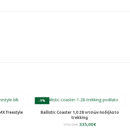
-9%
ΕΡΑ
ΕΠΙΛΟΓΉ
X freestyle
Ballistic Coaster 1,0 28 ιντσών ποδήλατο
trekking
335,00
€
370,00
€