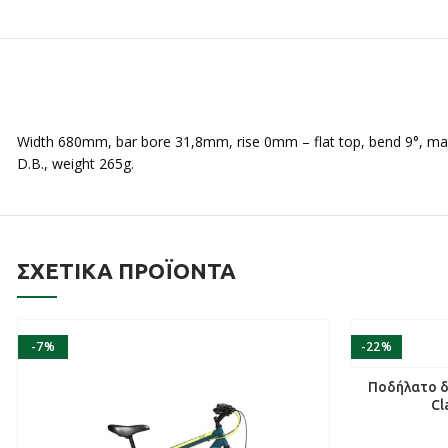
Width 680mm, bar bore 31,8mm, rise 0mm – flat top, bend 9°, ma
D.B., weight 265g.
ΣΧΕΤΙΚΆ ΠΡΟΪΌΝΤΑ
-7%
-22%
SOLD OUT
ΔΙ
Ποδήλατο δ
Cl