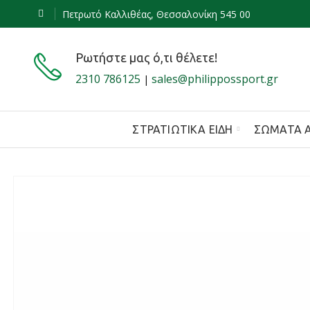
Πετρωτό Καλλιθέας, Θεσσαλονίκη 545 00
Ρωτήστε μας ό,τι θέλετε!
2310 786125
sales@philippossport.gr
|
ΣΤΡΑΤΙΩΤΙΚΆ ΕΊΔΗ
ΣΏΜΑΤΑ 