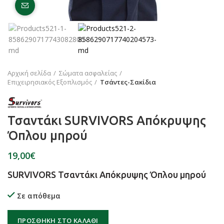
Click to enlarge
Αρχική σελίδα
Σώματα ασφαλείας
Επιχειρησιακός Εξοπλισμός
Τσάντες-Σακίδια
Τσαντάκι SURVIVORS Απόκρυψης
Όπλου μηρού
€
SURVIVORS Τσαντάκι Απόκρυψης Όπλου μηρού
Σε απόθεμα
ΠΡΟΣΘΉΚΗ ΣΤΟ ΚΑΛΆΘΙ