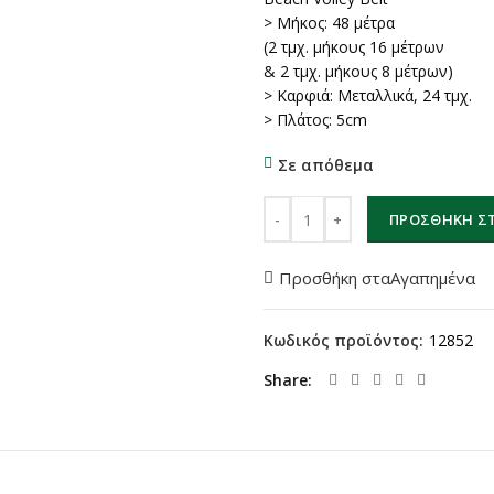
> Μήκος: 48 μέτρα
(2 τμχ. μήκους 16 μέτρων
& 2 τμχ. μήκους 8 μέτρων)
> Καρφιά: Μεταλλικά, 24 τμχ.
> Πλάτος: 5cm
Σε απόθεμα
Ζώνη οριοθέτησης βόλεϋ παραλ
ΠΡΟΣΘΉΚΗ ΣΤ
Προσθήκη σταΑγαπημένα
Κωδικός προϊόντος:
12852
Share