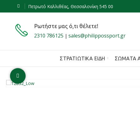
Πετρωτό Καλλιθέας, Θεσσαλονίκη 545 00
Ρωτήστε μας ό,τι θέλετε!
2310 786125
sales@philippossport.gr
|
ΣΤΡΑΤΙΩΤΙΚΆ ΕΊΔΗ
ΣΏΜΑΤΑ 
Click to enlarge