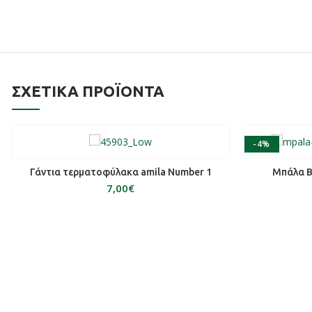
ΣΧΕΤΙΚΆ ΠΡΟΪΌΝΤΑ
-4%
ΠΡΟΣΘΉΚΗ ΣΤΟ ΚΑΛΆΘΙ
ΠΡ
Γάντια τερματοφύλακα amila Number 1
Μπάλα B
€