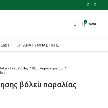
0
0,00
€
 ΕΊΔΗ
ΌΡΓΑΝΑ ΓΥΜΝΑΣΤΙΚΉΣ
Βόλεϊ - Beach Volley
Εξοπλισμός γηπέδου
ίας
ησης βόλεϋ παραλίας