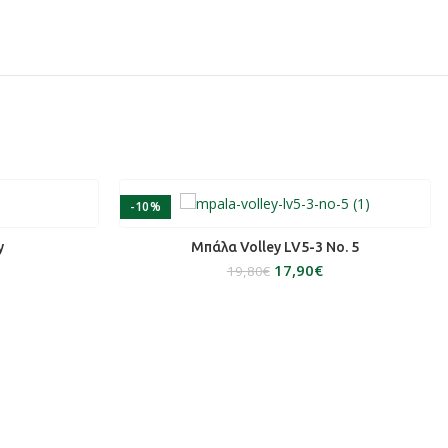
-10%
ΆΘΙ
ΠΡΟΣΘΉΚΗ ΣΤΟ ΚΑΛΆΘΙ
y
Μπάλα Volley LV5-3 No. 5
17,90
€
19,80
€