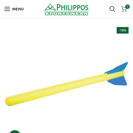
0
MENU
-16%