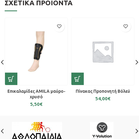
ΣΧΕΤΙΚΆ ΠΡΟΪΌΝΤΑ
Επικαλαμίδες AMILA μαύρο-
Πίνακας Προπονητή Βόλεϋ
χρυσό
€
€