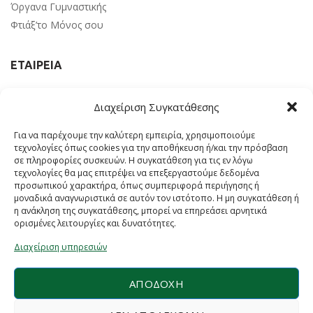
Όργανα Γυμναστικής
Φτιάξ’το Μόνος σου
ΕΤΑΙΡΕΙΑ
Επικοινωνία
Διαχείριση Συγκατάθεσης
Αγαπημένα
Τρόποι Πληρωμής
Για να παρέχουμε την καλύτερη εμπειρία, χρησιμοποιούμε
Τρόποι Αποστολής
τεχνολογίες όπως cookies για την αποθήκευση ή/και την πρόσβαση
σε πληροφορίες συσκευών. Η συγκατάθεση για τις εν λόγω
Επιστροφή Προϊόντων
τεχνολογίες θα μας επιτρέψει να επεξεργαστούμε δεδομένα
Όροι Χρήσης
προσωπικού χαρακτήρα, όπως συμπεριφορά περιήγησης ή
μοναδικά αναγνωριστικά σε αυτόν τον ιστότοπο. Η μη συγκατάθεση ή
Ευκαιρίες καριέρας
η ανάκληση της συγκατάθεσης, μπορεί να επηρεάσει αρνητικά
Πολιτική Απορρήτου
ορισμένες λειτουργίες και δυνατότητες.
Προστασία Προσωπικών Δεδομένων
Διαχείριση υπηρεσιών
Ο Λογαριασμός μου
ΑΠΟΔΟΧΉ