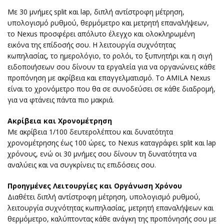
Με 30 μνήμες split και lap, διπλή αντίστροφη μέτρηση,
υπολογισμό ρυθμού, θερμόμετρο και μετρητή επαναλήψεων,
το Nexus προσφέρει απόλυτο έλεγχο και ολοκληρωμένη
εικόνα της επίδοσής σου. Η λειτουργία συχνότητας
κωπηλασίας, το ημερολόγιο, το ρολόι, το ξυπνητήρι και η σιγή
ειδοποιήσεων σου δίνουν τα εργαλεία για να οργανώνεις κάθε
προπόνηση με ακρίβεια και επαγγελματισμό. Το AMILA Nexus
είναι το χρονόμετρο που θα σε συνοδεύσει σε κάθε διαδρομή,
για να φτάνεις πάντα πιο μακριά.
Ακρίβεια και Χρονομέτρηση
Με ακρίβεια 1/100 δευτερολέπτου και δυνατότητα
χρονομέτρησης έως 100 ώρες, το Nexus καταγράφει split και lap
χρόνους, ενώ οι 30 μνήμες σου δίνουν τη δυνατότητα να
αναλύεις και να συγκρίνεις τις επιδόσεις σου.
Προηγμένες Λειτουργίες και Οργάνωση Χρόνου
Διαθέτει διπλή αντίστροφη μέτρηση, υπολογισμό ρυθμού,
λειτουργία συχνότητας κωπηλασίας, μετρητή επαναλήψεων και
θερμόμετρο, καλύπτοντας κάθε ανάγκη της προπόνησής σου με