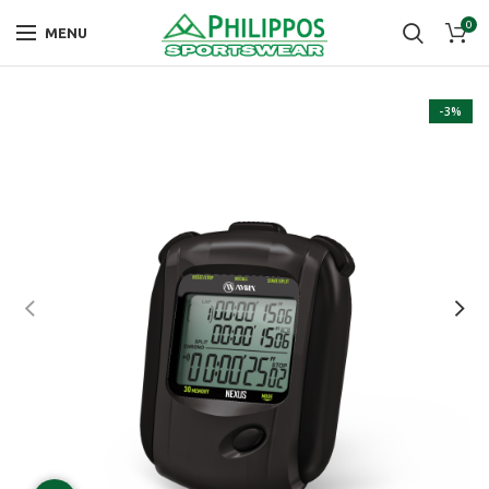
0
MENU
-3%