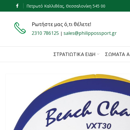
Πετρωτό Καλλιθέας, Θεσσαλονίκη 545 00
Ρωτήστε μας ό,τι θέλετε!
2310 786125
sales@philippossport.gr
|
ΣΤΡΑΤΙΩΤΙΚΆ ΕΊΔΗ
ΣΏΜΑΤΑ Α