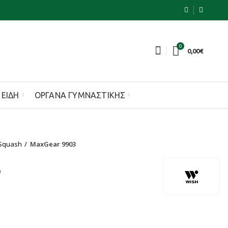
0
0,00
€
 ΕΊΔΗ
ΌΡΓΑΝΑ ΓΥΜΝΑΣΤΙΚΉΣ
Squash
MaxGear 9903
3