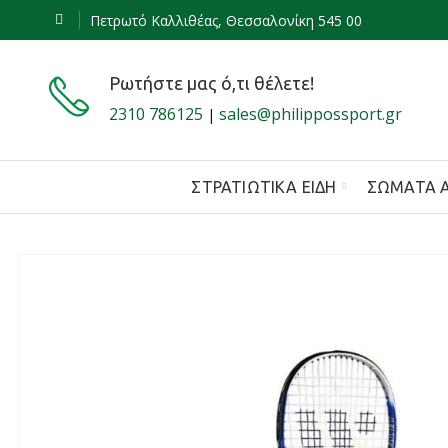
Πετρωτό Καλλιθέας, Θεσσαλονίκη 545 00
Ρωτήστε μας ό,τι θέλετε!
2310 786125
sales@philippossport.gr
|
ΣΤΡΑΤΙΩΤΙΚΆ ΕΊΔΗ
ΣΏΜΑΤΑ 