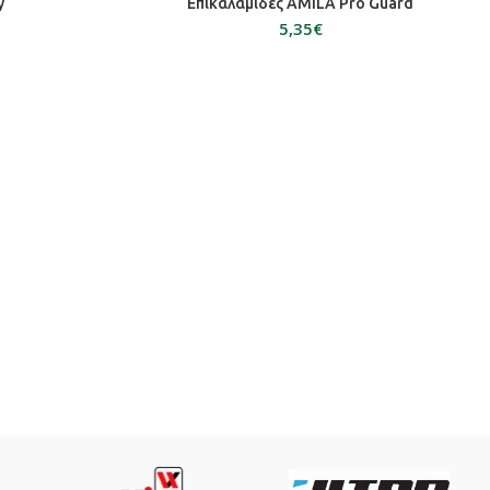
ΆΘΙ
ΕΠΙΛΟΓΉ
y
Επικαλαμίδες AMILA Pro Guard
€