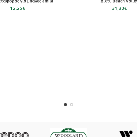
ΟΣΘΉΚΗ ΣΤΟ ΚΑΛΆΘΙ
ΠΡΟΣΘΉΚΗ ΣΤΟ ΚΑΛ
ταφοράς για μπάλες amila
Δίχτυ Beach Volle
€
€