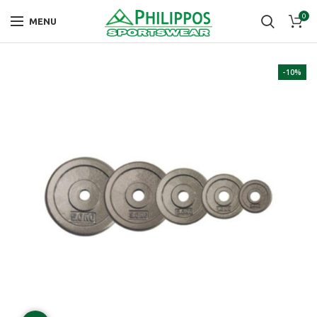
0
MENU
-10%